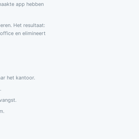
emaakte app hebben
eren. Het resultaat:
office en elimineert
aar het kantoor.
.
vangst.
m.