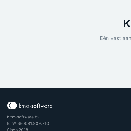
K
Eén vast aa
kmo-software bv
BTW BE0691.909.710
Sinds 2018