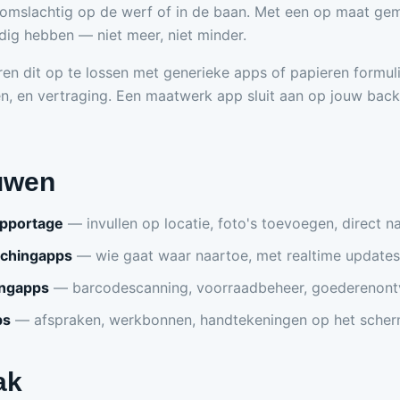
te omslachtig op de werf of in de baan. Met een op maat g
dig hebben — niet meer, niet minder.
en dit op te lossen met generieke apps of papieren formuli
en, en vertraging. Een maatwerk app sluit aan op jouw back
uwen
apportage
— invullen op locatie, foto's toevoegen, direct n
tchingapps
— wie gaat waar naartoe, met realtime updates
ingapps
— barcodescanning, voorraadbeheer, goederenont
ps
— afspraken, werkbonnen, handtekeningen op het scher
ak