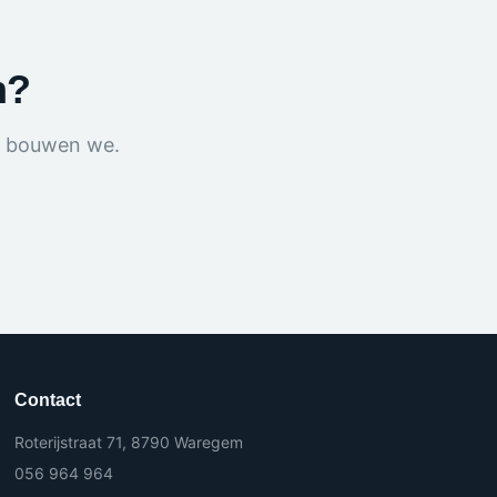
n?
n bouwen we.
Contact
Roterijstraat 71, 8790 Waregem
056 964 964