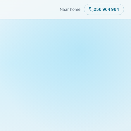
Naar home
056 964 964