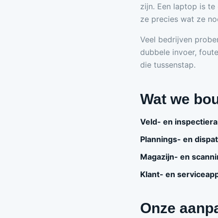
zijn. Een laptop is 
ze precies wat ze no
Veel bedrijven prober
dubbele invoer, fout
die tussenstap.
Wat we bo
Veld- en inspectier
Plannings- en dispa
Magazijn- en scann
Klant- en serviceap
Onze aanp