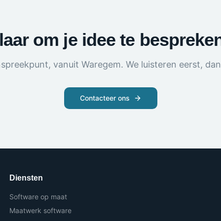
laar om je idee te bespreke
nspreekpunt, vanuit Waregem. We luisteren eerst, da
Contacteer ons
Diensten
Software op maat
Maatwerk software