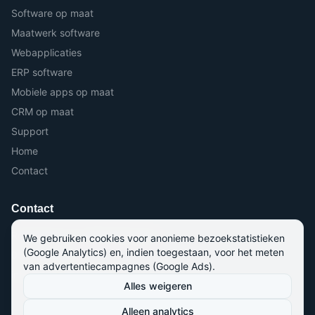
Software op maat
Maatwerk software
Webapplicaties
ERP software
Mobiele apps op maat
CRM op maat
Support
Home
Contact
Contact
Roterijstraat 71, 8790 Waregem
We gebruiken cookies voor anonieme bezoekstatistieken
(Google Analytics) en, indien toegestaan, voor het meten
056 964 964
van advertentiecampagnes (Google Ads).
info@kmo-software.be
Alles weigeren
Alleen analytics