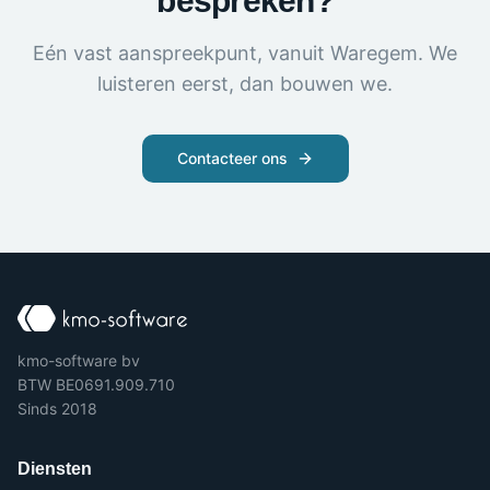
bespreken?
Eén vast aanspreekpunt, vanuit Waregem. We
luisteren eerst, dan bouwen we.
Contacteer ons
kmo-software bv
BTW BE0691.909.710
Sinds 2018
Diensten