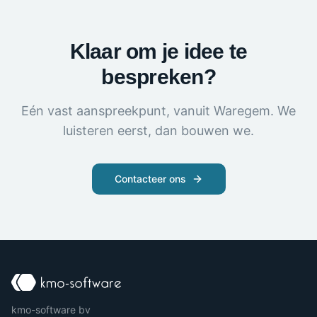
Klaar om je idee te
bespreken?
Eén vast aanspreekpunt, vanuit Waregem. We
luisteren eerst, dan bouwen we.
Contacteer ons
kmo-software bv