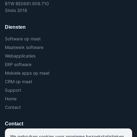
BTW BE0691.909.710
Sinds 2018
Diensten
Software op maat
Maatwerk software
Webapplicaties
ERP software
Mobiele apps op maat
CRM op maat
Support
Home
Contact
Contact
Roterijstraat 71, 8790 Waregem
We gebruiken cookies voor anonieme bezoekstatistieken