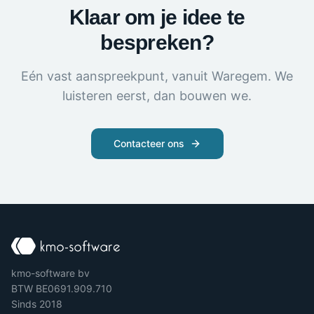
Klaar om je idee te
bespreken?
Eén vast aanspreekpunt, vanuit Waregem. We
luisteren eerst, dan bouwen we.
Contacteer ons
kmo-software bv
BTW BE0691.909.710
Sinds 2018