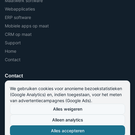
Maatwerk software
Webapplicaties
ERP software
Mobiele apps op maat
CRM op maat
Support
Home
Contact
Contact
Roterijstraat 71, 8790 Waregem
We gebruiken cookies voor anonieme bezoekstatistieken
(Google Analytics) en, indien toegestaan, voor het meten
056 964 964
van advertentiecampagnes (Google Ads).
info@kmo-software.be
Alles weigeren
Alleen analytics
©
2026
kmo-software bv. Alle rechten voorbehouden.
Alles accepteren