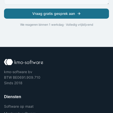
Vraag gratis gesprek aan
We reageren binnen 1 werkdag · Volledig vrijblijvend
kmo-software bv
BTW BE0691.909.710
Sinds 2018
Diensten
Software op maat