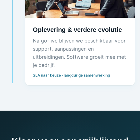
Oplevering & verdere evolutie
Na go-live blijven we beschikbaar voor
support, aanpassingen en
uitbreidingen. Software groeit mee met
je bedrijf.
SLA naar keuze · langdurige samenwerking