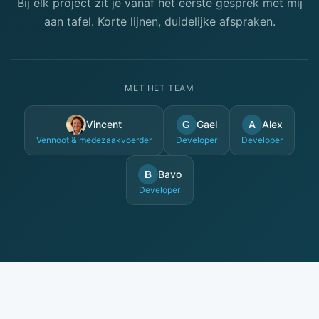
Bij elk project zit je vanaf het eerste gesprek met mij
aan tafel. Korte lijnen, duidelijke afspraken.
MET HET TEAM
Vincent
Gael
Alex
G
A
Vennoot & medezaakvoerder
Developer
Developer
Bavo
B
Developer