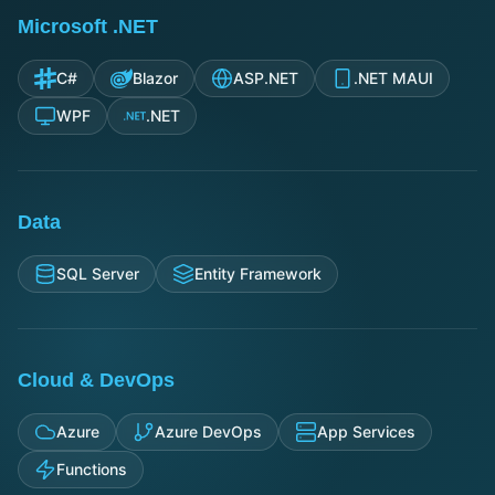
Microsoft .NET
C#
Blazor
ASP.NET
.NET MAUI
WPF
.NET
Data
SQL Server
Entity Framework
Cloud & DevOps
Azure
Azure DevOps
App Services
Functions